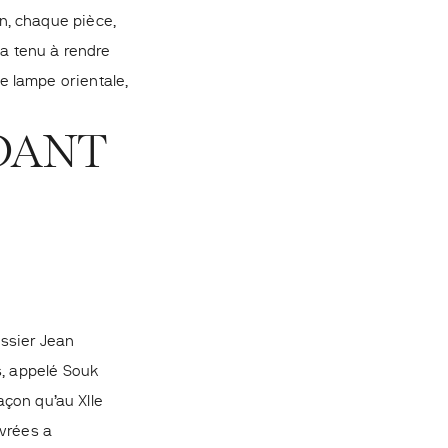
n, chaque pièce,
 a tenu à rendre
 lampe orientale,
DANT
ssier Jean
s, appelé Souk
açon qu’au XIIe
ivrées a