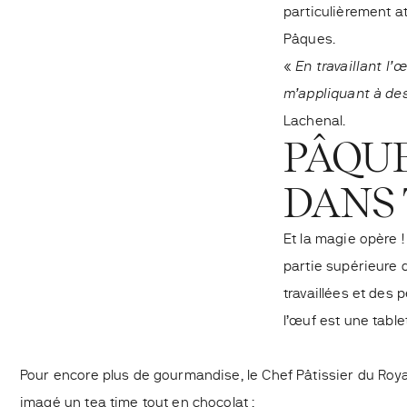
particulièrement at
Pâques.
«
En travaillant l’
m’appliquant à des
Lachenal.
PÂQUE
DANS 
Et la magie opère !
partie supérieure d
travaillées et des
l’œuf est une table
Pour encore plus de gourmandise, le Chef Pâtissier du Ro
imagé un tea time tout en chocolat :