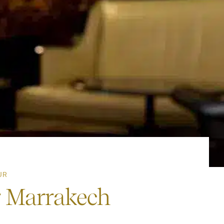
UR
r Marrakech