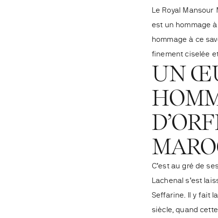
Le Royal Mansour M
est un hommage à l
hommage à ce savoi
finement ciselée e
UN Œ
HOMM
D’ORF
MARO
C’est au gré de se
Lachenal s’est lai
Seffarine. Il y fai
siècle, quand cett