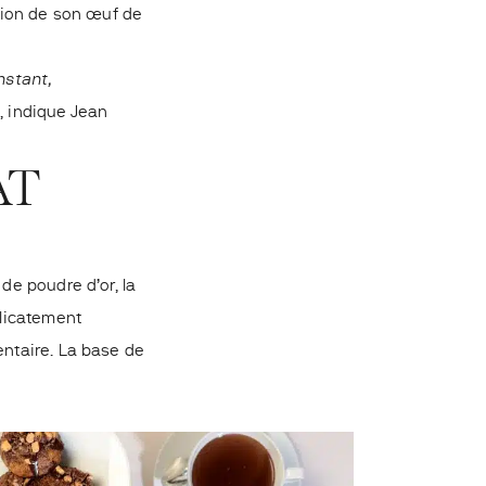
ation de son œuf de
nstant,
, indique Jean
AT
de poudre d’or, la
élicatement
entaire. La base de