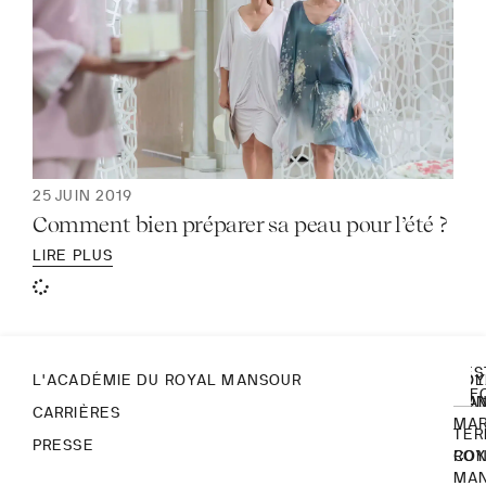
25 JUIN 2019
Comment bien préparer sa peau pour l’été ?
LIRE PLUS
RES
L'ACADÉMIE DU ROYAL MANSOUR
ROY
POL
INF
MA
CON
CARRIÈRES
MA
TER
PRESSE
ROY
CON
MA