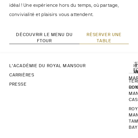
idéal ! Une expérience hors du temps, où partage,
convivialité et plaisirs vous attendent.
DÉCOUVRIR LE MENU DU
RÉSERVER UNE
FTOUR
TABLE
RES
L'ACADÉMIE DU ROYAL MANSOUR
ROY
POL
INF
MA
CON
CARRIÈRES
MA
TER
PRESSE
ROY
CON
MA
CA
ROY
MA
TA
BAY