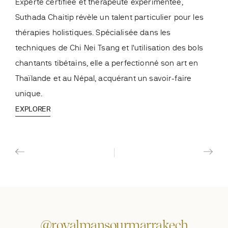
Experte certifiée et thérapeute expérimentée,
Prat
Suthada Chaitip révèle un talent particulier pour les
entr
thérapies holistiques. Spécialisée dans les
spéc
techniques de Chi Nei Tsang et l'utilisation des bols
trad
chantants tibétains, elle a perfectionné son art en
la p
Thaïlande et au Népal, acquérant un savoir-faire
tens
unique.
équi
EXPLORER
EXP
@royalmansourmarrakech