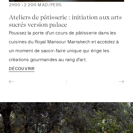
2H00
2 200 MAD/PERS.
2H
Ateliers de pâtisserie : initiation aux arts
Ate
sucrés version palace
cul
Poussez la porte d’un cours de pâtisserie dans les
Com
cuisines du Royal Mansour Marrakech et accédez à
gour
un moment de savoir-faire unique qui érige les
à l’
créations gourmandes au rang d’art.
ital
DÉCOUVRIR
DÉC