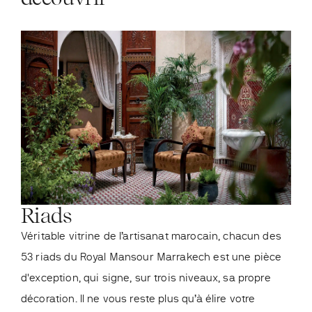
Riads
Re
Véritable vitrine de l’artisanat marocain, chacun des
Les
53 riads du Royal Mansour Marrakech est une pièce
augu
d'exception, qui signe, sur trois niveaux, sa propre
orc
décoration. Il ne vous reste plus qu’à élire votre
épi