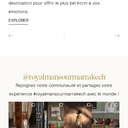
destination pour offrir le plus bel écrin à vos
nouv
émotions.
leur
EXPLORER
EXP
@royalmansourmarrakech
Rejoignez notre communauté et partagez votre
expérience #royalmansourmarrakech avec le monde !
A stay to
The art of
The beauty of
Where every
remember at
noticing.🌴
simple moments,
moment feels
@royalmansour
A door left
found at
...
naturally yours.
marrakech.🌴
...
slightly
...
🌴
...
411
15
1288
418
948
39
15
20