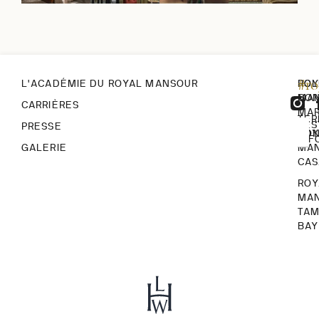
#r
L'ACADÉMIE DU ROYAL MANSOUR
ROY
POL
MA
CON
CARRIÈRES
MA
TER
RES
PRESSE
ROY
CON
INF
GALERIE
MA
CA
ROY
MA
TA
BAY