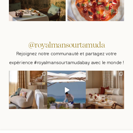
@royalmansourtamuda
Rejoignez notre communauté et partagez votre
expérience #royalmansourtamudabay avec le monde !
Summer, behind the
A summer table, made
Summer moments on
doors of the Princiere
to be shared. 🐚
the Moroccan Riviera.
Villa.🐚
...
At Le
...
🐚
At
...
243
6
935
12
283
4