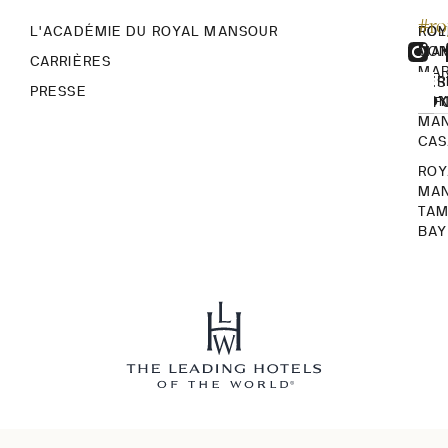
#r
L'ACADÉMIE DU ROYAL MANSOUR
ROY
POL
MA
CON
CARRIÈRES
MA
TER
RES
PRESSE
ROY
CON
INF
MA
CA
ROY
MA
TA
BAY