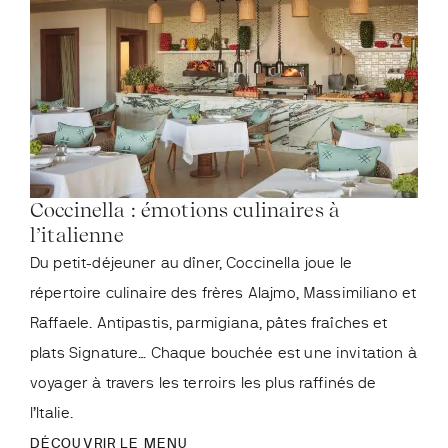
Coccinella : émotions culinaires à
Le 
l’italienne
de 
Du petit-déjeuner au dîner, Coccinella joue le
Inst
répertoire culinaire des frères Alajmo, Massimiliano et
les 
Raffaele. Antipastis, parmigiana, pâtes fraîches et
dîne
plats Signature… Chaque bouchée est une invitation à
du g
voyager à travers les terroirs les plus raffinés de
espa
l’Italie.
DÉC
DÉCOUVRIR LE MENU
RÉS