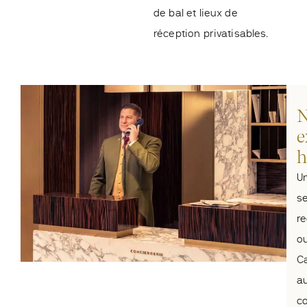
de bal et lieux de
réception privatisables.
N
e
h
Un
se
re
ou
Ca
au
co