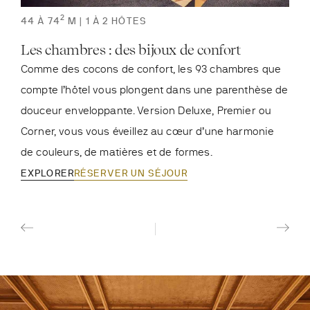
2
44 À 74
M | 1 À 2 HÔTES
79 
Les chambres : des bijoux de confort
Les
Comme des cocons de confort, les 93 chambres que
Com
compte l’hôtel vous plongent dans une parenthèse de
suit
douceur enveloppante. Version Deluxe, Premier ou
s’ad
Corner, vous vous éveillez au cœur d’une harmonie
Suit
de couleurs, de matières et de formes.
tein
EXPLORER
RÉSERVER UN SÉJOUR
EXP